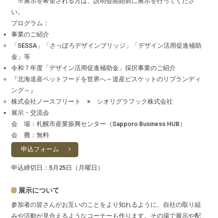
※展示を希望される方は、説明会開始前に展示を行ってくださ
い。
プログラム：
事業のご紹介
「SESSA」「さっぽろデザインブリッジ」「デザイン活用促進補助
金」等
令和７年度「デザイン活用促進補助金」採択事業のご紹介
『北海道産ペットフードを世界へ～道産ビスケットのリブランディ
ング～』
株式会社ノースフリート × シオリグラフック株式会社
展示・交流会
会 場：札幌市産業振興センター（Sapporo Business HUB）
会 費：無料
申込フォーム
申込締切日：5月25日（月曜日）
展示について
参加者の皆さんがお互いのことをより知れるように、自社の取り組
みや活動が見合えるようなコーナーも作ります。その場で展示や配