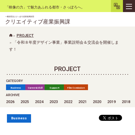
「映像の力」で魅力あふれる都市・さっぽろへ。
一般財団法人さっぽろ産業振興財団
クリエイティブ産業振興課
PROJECT
「令和８年度デザイン事業」事業説明会＆交流会を開催しま
文字サイズ
小
大
背景色
白
黒
リセット
す！
PROJECT
CATEGORY
Business
Career&Skill
Support
Film Comission
ARCHIVE
2026
2025
2024
2023
2022
2021
2020
2019
2018
Business