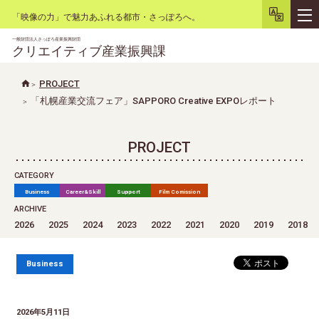
「映像の力」で魅力あふれる都市・さっぽろへ。
一般財団法人さっぽろ産業振興財団
クリエイティブ産業振興課
PROJECT
「札幌産業交流フェア」SAPPORO Creative EXPOレポート
文字サイズ
小
大
背景色
白
黒
リセット
PROJECT
CATEGORY
Business
Career&Skill
Support
Film Comission
ARCHIVE
2026
2025
2024
2023
2022
2021
2020
2019
2018
Business
2026年5月11日