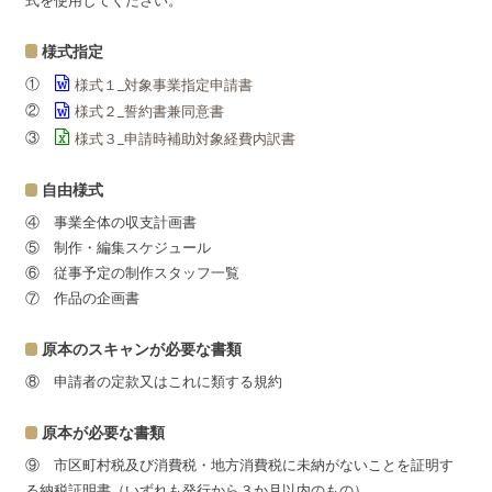
式を使用してください。
様式指定
①
様式１_対象事業指定申請書
②
様式２_誓約書兼同意書
③
様式３_申請時補助対象経費内訳書
自由様式
④ 事業全体の収支計画書
⑤ 制作・編集スケジュール
⑥ 従事予定の制作スタッフ一覧
⑦ 作品の企画書
原本のスキャンが必要な書類
⑧ 申請者の定款又はこれに類する規約
原本が必要な書類
⑨ 市区町村税及び消費税・地方消費税に未納がないことを証明す
る納税証明書（いずれも発行から３か月以内のもの）