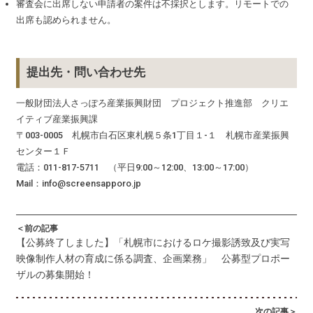
審査会に出席しない申請者の案件は不採択とします。リモートでの
出席も認められません。
提出先・問い合わせ先
一般財団法人さっぽろ産業振興財団 プロジェクト推進部 クリエ
イティブ産業振興課
〒003-0005 札幌市白石区東札幌５条1丁目１-１ 札幌市産業振興
センター１Ｆ
電話：011-817-5711 （平日9:00～12:00、13:00～17:00）
Mail：info@screensapporo.jp
＜前の記事
【公募終了しました】「札幌市におけるロケ撮影誘致及び実写
映像制作人材の育成に係る調査、企画業務」 公募型プロポー
ザルの募集開始！
次の記事＞