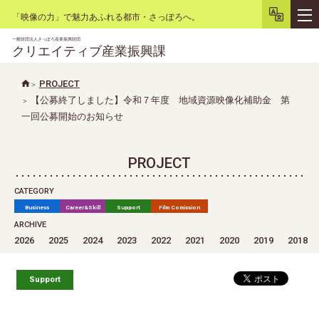
「映像の力」で魅力あふれる都市・さっぽろへ。
一般財団法人さっぽろ産業振興財団
クリエイティブ産業振興課
PROJECT
【公募終了しました】令和７年度 地域資源映像化補助金 第
文字サイズ
小
大
背景色
白
黒
リセット
一回公募開始のお知らせ
PROJECT
CATEGORY
Business
Career&Skill
Support
Film Comission
ARCHIVE
2026
2025
2024
2023
2022
2021
2020
2019
2018
Support