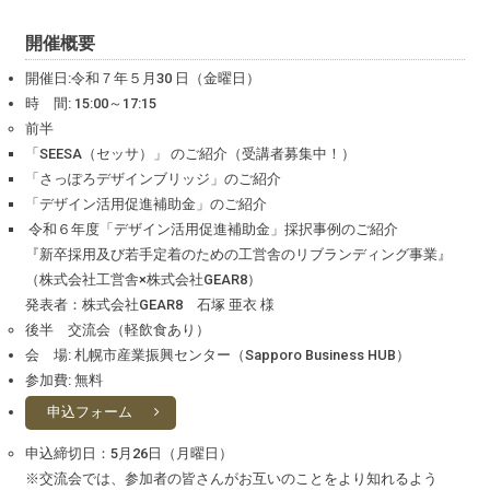
開催概要
開催日:令和７年５月30 日（金曜日）
時 間: 15:00～17:15
前半
「SEESA（セッサ）」 のご紹介（受講者募集中！）
「さっぽろデザインブリッジ」のご紹介
「デザイン活用促進補助金」のご紹介
令和６年度「デザイン活用促進補助金」採択事例のご紹介
『新卒採用及び若手定着のための工営舎のリブランディング事業』
（株式会社工営舎×株式会社GEAR8）
発表者：株式会社GEAR8 石塚 亜衣 様
後半 交流会（軽飲食あり）
会 場: 札幌市産業振興センター（Sapporo Business HUB）
参加費: 無料
申込フォーム
申込締切日：5月26日（月曜日）
※交流会では、参加者の皆さんがお互いのことをより知れるよう