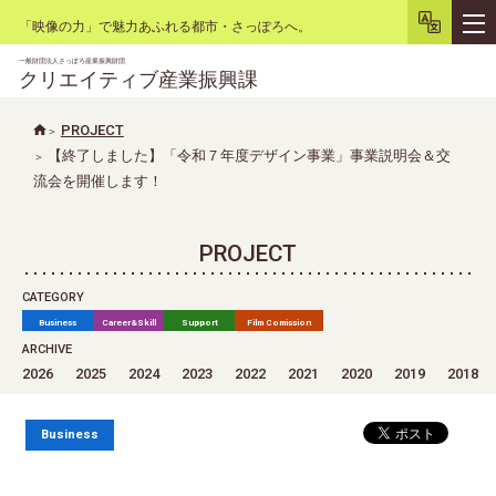
「映像の力」で魅力あふれる都市・さっぽろへ。
一般財団法人さっぽろ産業振興財団
クリエイティブ産業振興課
PROJECT
【終了しました】「令和７年度デザイン事業」事業説明会＆交
文字サイズ
小
大
背景色
白
黒
リセット
流会を開催します！
PROJECT
CATEGORY
Business
Career&Skill
Support
Film Comission
ARCHIVE
2026
2025
2024
2023
2022
2021
2020
2019
2018
Business