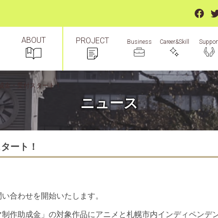
ABOUT
PROJECT
Suppor
Business
Career&Skill
成金・受付スタート！
ニュース
スタート！
問い合わせを開始いたします。
マ制作助成金」の対象作品にアニメと札幌市内インディペンデ