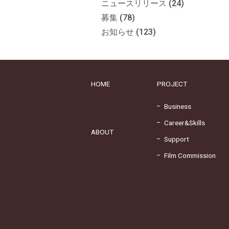
ニュースリリース
(24)
募集
(78)
お知らせ
(123)
HOME
PROJECT
Business
Career&Skills
ABOUT
Support
Film Commission