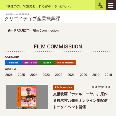
「映像の力」で魅力あふれる都市・さっぽろへ。
一般財団法人さっぽろ産業振興財団
クリエイティブ産業振興課
PROJECT
Film Commission
文字サイズ
小
大
背景色
白
黒
リセット
FILM COMMISSIION
CATEGORY
Business
Career＆Skill
Support
Film Commission
ARCHIVE
2026
2025
2024
2023
2022
2021
2020
2019
2018
2020年9月16日
Film Commission
支援映画『ホテルローヤル』原作
者桜木紫乃先生オンライン生配信
トークイベント開催