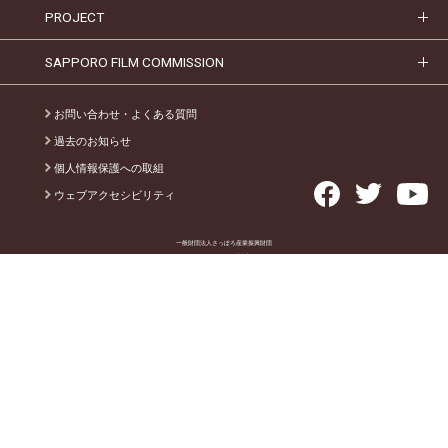
PROJECT
SAPPORO FILM COMMISSION
お問い合わせ・よくある質問
過去のお知らせ
個人情報保護への取組
ウェブアクセシビリティ
一般財団法人さっぽろ産業振興財団
クリエイティブ産業振興課
〒003-0005 札幌市白石区東札幌5条1丁目1-1
［アクセス］
T E L
. 011-817-5711
MAIL .
info@creative-sapporo.jp
©2022 SAPPORO ELECTRONICS AND INDUSTRIES CULTIVATION FOUNDATION