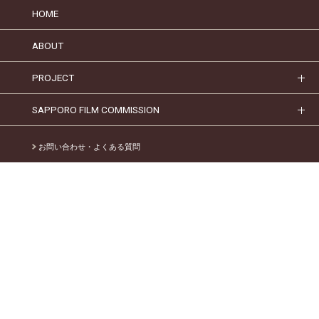
HOME
ABOUT
PROJECT
SAPPORO FILM COMMISSION
お問い合わせ・よくある質問
過去のお知らせ
個人情報保護への取組
ウェブアクセシビリティ
一般財団法人さっぽろ産業振興財団
クリエイティブ産業振興課
〒003-0005 札幌市白石区東札幌5条1丁目1-1
［アクセス］
T E L
. 011-817-5711
MAIL .
info@creative-sapporo.jp
©2022 SAPPORO ELECTRONICS AND INDUSTRIES CULTIVATION FOUNDATION