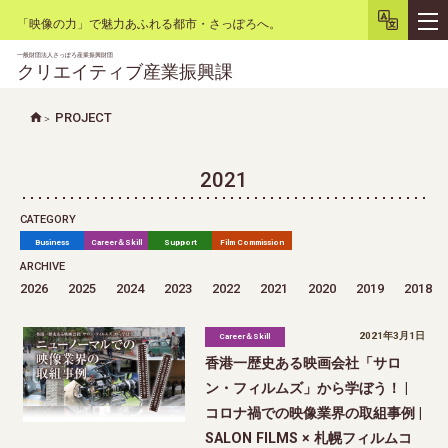
「映像の力」で魅力あふれる都市・さっぽろへ。
一般財団法人さっぽろ産業振興財団
クリエイティブ産業振興課
PROJECT
文字サイズ
小
大
背景色
白
黒
リセット
2021
CATEGORY
Business
Career＆Skill
Support
Film Commission
ARCHIVE
2026
2025
2024
2023
2022
2021
2020
2019
2018
2021年3月1日
Career＆Skill
香港一歴史ある映画会社「サロ
ン・フィルムズ」から学ぼう！ |
コロナ禍での映像業界の取組事例 |
SALON FILMS × 札幌フィルムコ