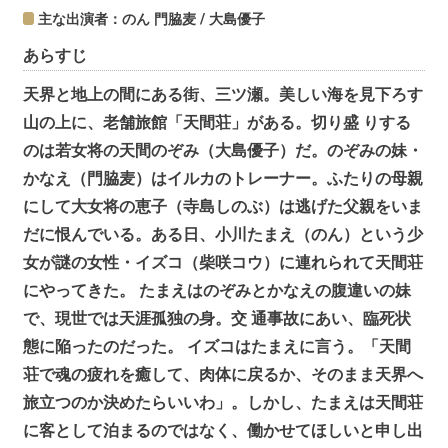
主な出演者：のん 門脇麦 / 大島優子
あらすじ
天界と地上の間にある街、三ツ瀬。美しい海を見下ろす
山の上に、老舗旅館「天間荘」がある。切り盛 りする
のは若女将の天間のぞみ（大島優子）だ。のぞみの妹・
かなえ（門脇麦）はイルカのトレーナー。ふたりの母親
にして大女将の恵子（寺島しのぶ）は逃げた父親をいま
だに恨んでいる。ある日、小川たまえ（のん）という少
女が謎の女性・イズコ（柴咲コウ）に連れられて天間荘
にやってきた。 たまえはのぞみとかなえの腹違いの妹
で、現世では天涯孤独の身。交 通事故にあい、臨死状
態に陥ったのだった。 イズコはたまえに言う。「天間
荘で魂の疲れを癒して、肉体に戻るか、そのまま天界へ
旅立つのか決めたらいいわ」。しかし、たまえは天間荘
に客として泊まるのではなく、働かせてほしいと申し出