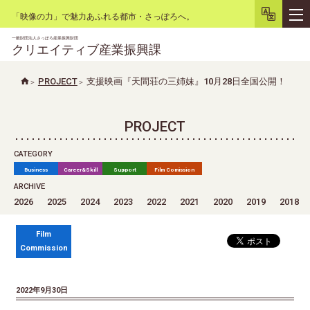
「映像の力」で魅力あふれる都市・さっぽろへ。
一般財団法人さっぽろ産業振興財団
クリエイティブ産業振興課
PROJECT
支援映画『天間荘の三姉妹』10月28日全国公開！
文字サイズ
小
大
背景色
白
黒
リセット
PROJECT
CATEGORY
Business
Career&Skill
Support
Film Comission
ARCHIVE
2026
2025
2024
2023
2022
2021
2020
2019
2018
Film
Commission
2022年9月30日