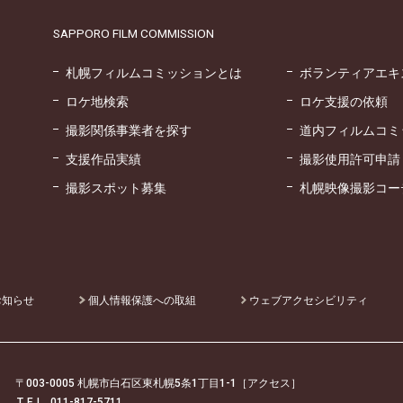
SAPPORO FILM COMMISSION
札幌フィルムコミッションとは
ボランティアエキ
ロケ地検索
ロケ支援の依頼
撮影関係事業者を探す
道内フィルムコミ
支援作品実績
撮影使用許可申請
撮影スポット募集
札幌映像撮影コー
お知らせ
個人情報保護への取組
ウェブアクセシビリティ
〒003-0005 札幌市白石区東札幌5条1丁目1-1
［アクセス］
T E L
. 011-817-5711