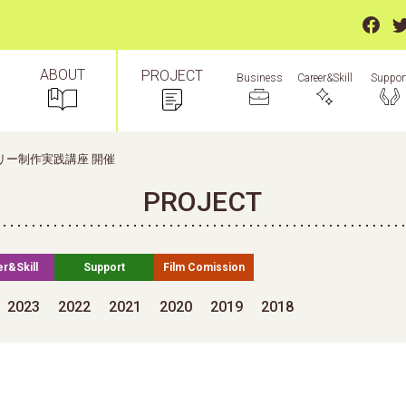
ABOUT
PROJECT
Suppor
Business
Career&Skill
リー制作実践講座 開催
PROJECT
r&Skill
Support
Film Comission
2023
2022
2021
2020
2019
2018