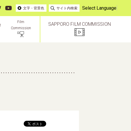
Select Language
文字・背景色
サイト内検索
Film
SAPPORO FILM COMMISSION
t
Commission