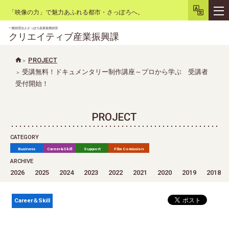
「映像の力」で魅力あふれる都市・さっぽろへ。
一般財団法人さっぽろ産業振興財団
クリエイティブ産業振興課
PROJECT
受講無料！ドキュメンタリー制作講座～プロから学ぶ 受講者
文字サイズ
小
大
背景色
白
黒
リセット
受付開始！
PROJECT
CATEGORY
Business
Career&Skill
Support
Film Comission
ARCHIVE
2026
2025
2024
2023
2022
2021
2020
2019
2018
Career＆Skill