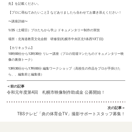
先】を記載ください。
【プロに尋ねてみたいこと】などありましたら合わせてお書き添えください！
〜講座詳細〜
1/25（土曜日）プロたちから学ぶ ドキュメンタリー制作の実技
場所：北海道教育文化会館 研修室(札幌市中央区北1条西13丁目)
【カリキュラム】
10時00分から12時30分 リレー講座（プロの現場マンたちのドキュメンタリー映
像の裏側トーク）
13時30分から17時00分 編集ワークショップ（高校生の作品をプロが手掛けた
ら、、編集前と編集後）
＜前の記事
令和元年度第4回 札幌市映像制作助成金 公募開始！
次の記事＞
TBSテレビ「炎の体育会TV」撮影サポートスタッフ募集！