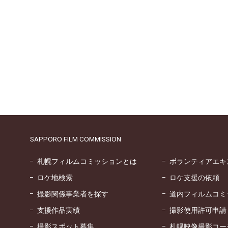
SAPPORO FILM COMMISSION
札幌フィルムコミッションとは
ボランティアエキ
ロケ地検索
ロケ支援の依頼
撮影関係事業者を探す
道内フィルムコミ
支援作品実績
撮影使用許可申請
撮影スポット募集
札幌映像撮影コー