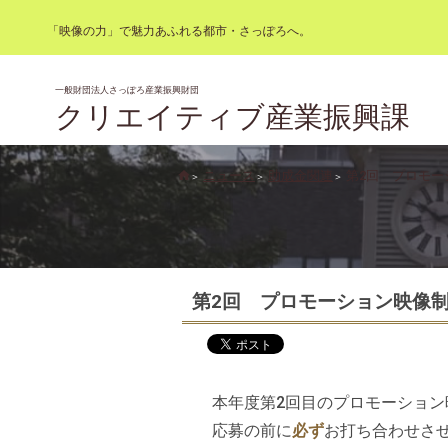
「映像の力」で魅力あふれる都市・さっぽろへ。
一般財団法人さっぽろ産業振興財団
クリエイティブ産業振興課
ニュース
助成金関連
第2回 プロモ
第2回 プロモーション映像
本年度第2回目のプロモーショ
応募の前に
必ず
お打ち合わせさ